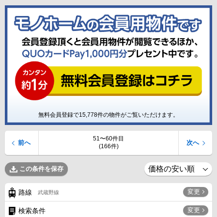
無料会員登録で
15,778
件の物件がご覧いただけます。
51〜60件目
前へ
次へ
(166件)
この条件を保存
変更
路線
武蔵野線
変更
検索条件