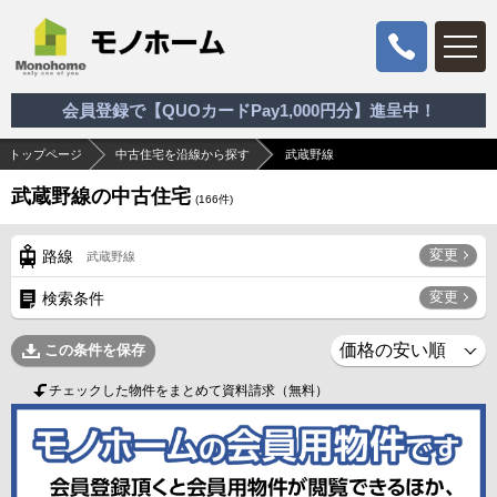
会員登録で【QUOカードPay1,000円分】進呈中！
トップページ
中古住宅を沿線から探す
武蔵野線
武蔵野線の中古住宅
(
166
件)
変更
路線
武蔵野線
変更
検索条件
この条件を保存
チェックした物件をまとめて資料請求（無料）