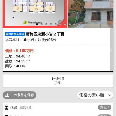
葛飾区東新小岩２丁目
現地販売会開催
総武本線「新小岩」駅徒歩
23
分
6,180
価格：
万円
土地：94.48m²
建物：94.39m²
間取：4LDK
1〜2件目
(2件)
この条件を保存
変更
路線
総武本線