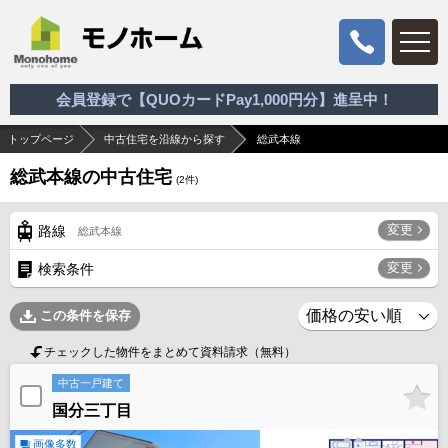
会員登録で【QUOカードPay1,000円分】進呈中！
トップページ
中古住宅を沿線から探す
総武本線
総武本線の中古住宅
(
2
件)
変更
路線
総武本線
変更
検索条件
この条件を保存
チェックした物件をまとめて資料請求（無料）
中古一戸建て
国分三丁目
画像多数