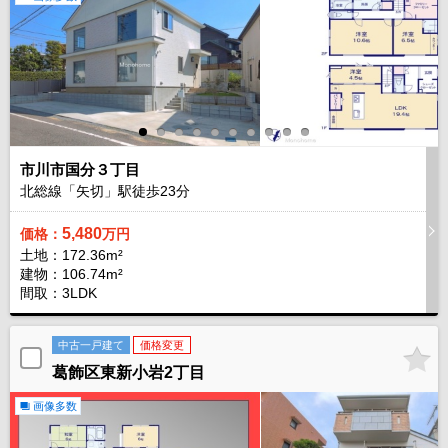
市川市国分３丁目
北総線「矢切」駅徒歩
23
分
5,480
価格：
万円
土地：172.36m²
建物：106.74m²
間取：3LDK
中古一戸建て
価格変更
葛飾区東新小岩2丁目
画像多数