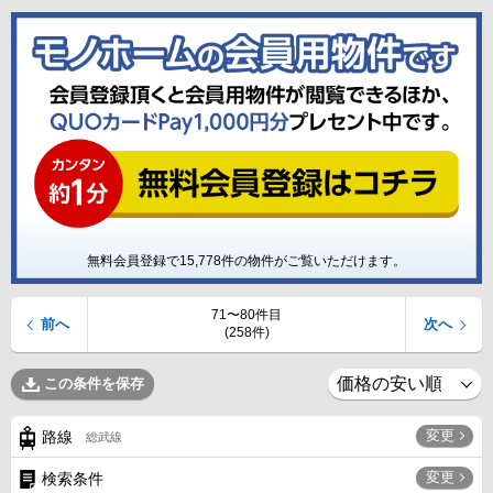
無料会員登録で
15,778
件の物件がご覧いただけます。
71〜80件目
前へ
次へ
(258件)
この条件を保存
変更
路線
総武線
変更
検索条件