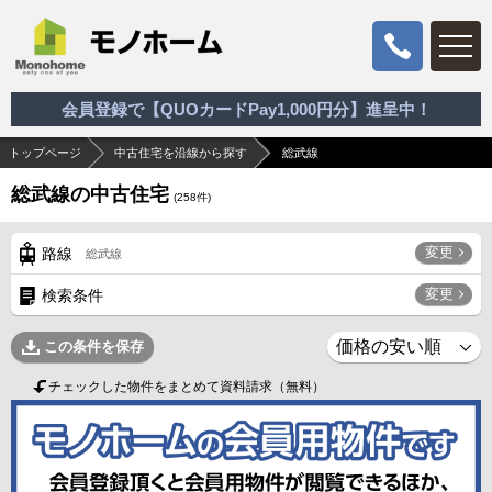
会員登録で【QUOカードPay1,000円分】進呈中！
トップページ
中古住宅を沿線から探す
総武線
総武線の中古住宅
(
258
件)
変更
路線
総武線
変更
検索条件
この条件を保存
チェックした物件をまとめて資料請求（無料）