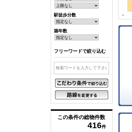
駅徒歩分数
築年数
フリーワードで絞り込む
この条件の
総物件数
416
件