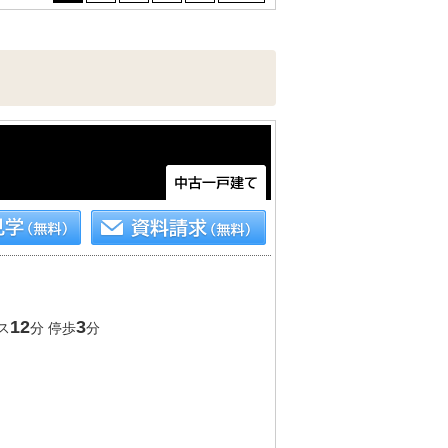
12
3
ス
分 停歩
分