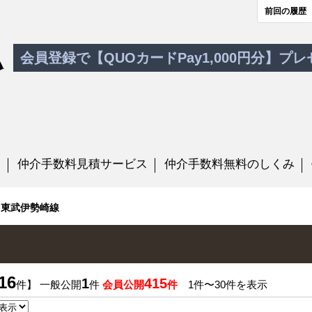
前回の履歴
会員登録で【QUOカードPay1,000円分】プ
す
仲介手数料見積サービス
仲介手数料無料のしくみ
東武伊勢崎線
16
1
415
件】 一般公開
件
会員公開
件
1件〜30件を表示