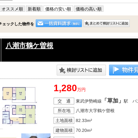
オススメ順
新着順
価格の安い順
価格の高い順
チェックした物件を
八潮市鶴ケ曽根
1,280
万円
「草加」
交 通
東武伊勢崎線
駅 バ
所在地
八潮市大字鶴ケ曽根
土地面積
82.33m²
建物面積
70.20m²