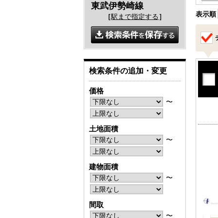
東武伊勢崎線
表示順
［
駅まで指定する
］
検索条件の追加・変更
価格
〜
土地面積
〜
建物面積
〜
間取
〜