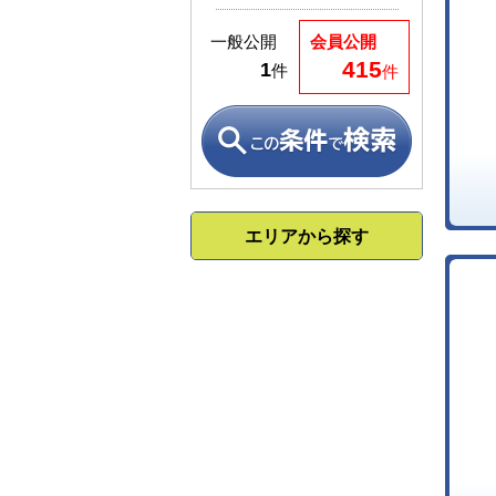
一般公開
会員公開
415
1
件
件
エリアから探す