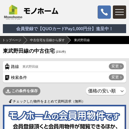
会員登録で【QUOカードPay1,000円分】進呈中！
トップページ
中古住宅を沿線から探す
東武野田線
東武野田線の中古住宅
(
231
件)
変更
路線
東武野田線
変更
検索条件
この条件を保存
チェックした物件をまとめて資料請求（無料）