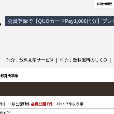
前回の履歴
会員登録で【QUOカードPay1,000円分】プ
す
仲介手数料見積サービス
仲介手数料無料のしくみ
都営浅草線
0
7
件】 一般公開
件
会員公開
件
1件〜7件を表示