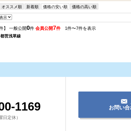
オススメ順
新着順
価格の安い順
価格の高い順
0
7
件】 一般公開
件
会員公開
件
1件〜7件を表示
都営浅草線
00-1169
お問い合
（水曜日定休）