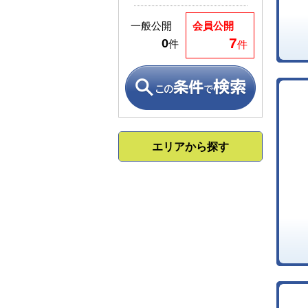
一般公開
会員公開
7
0
件
件
エリアから探す