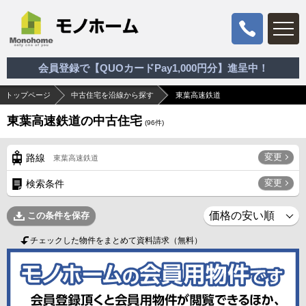
会員登録で【QUOカードPay1,000円分】進呈中！
トップページ
中古住宅を沿線から探す
東葉高速鉄道
東葉高速鉄道の中古住宅
(
96
件)
変更
路線
東葉高速鉄道
変更
検索条件
この条件を保存
チェックした物件をまとめて資料請求（無料）