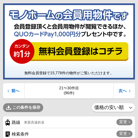
無料会員登録で
15,778
件の物件がご覧いただけます。
21〜30件目
前へ
次へ
(96件)
この条件を保存
変更
路線
東葉高速鉄道
変更
検索条件