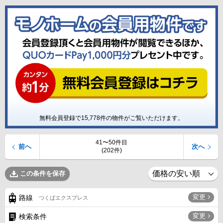
無料会員登録で
15,778
件の物件がご覧いただけます。
41〜50件目
前へ
次へ
(202件)
この条件を保存
変更
路線
つくばエクスプレス
変更
検索条件