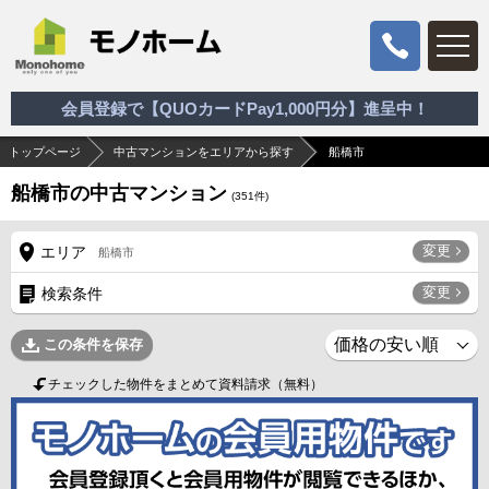
会員登録で【QUOカードPay1,000円分】進呈中！
トップページ
中古マンションをエリアから探す
船橋市
船橋市の中古マンション
(
351
件)
変更
エリア
船橋市
変更
検索条件
この条件を保存
チェックした物件をまとめて資料請求（無料）