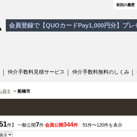
前回の履歴
会員登録で【QUOカードPay1,000円分】プ
す
仲介手数料見積サービス
仲介手数料無料のしくみ
ら探す
船橋市
51
7
344
件】 一般公開
件
会員公開
件
91件〜120件を表示