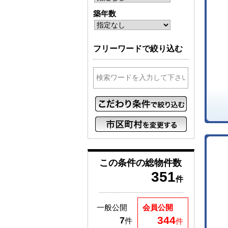
築年数
フリーワードで絞り込む
この条件の
総物件数
351
件
一般公開
会員公開
344
7
件
件