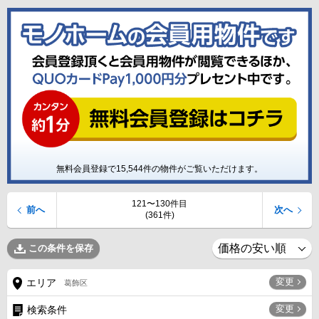
無料会員登録で
15,544
件の物件がご覧いただけます。
121〜130件目
前へ
次へ
(361件)
この条件を保存
変更
エリア
葛飾区
変更
検索条件