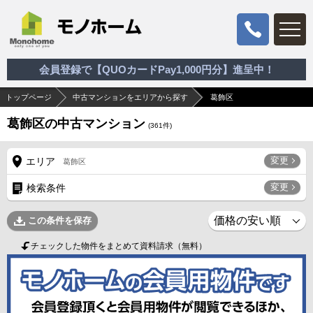
会員登録で【QUOカードPay1,000円分】進呈中！
トップページ
中古マンションをエリアから探す
葛飾区
葛飾区の中古マンション
(
361
件)
変更
エリア
葛飾区
変更
検索条件
この条件を保存
チェックした物件をまとめて資料請求（無料）