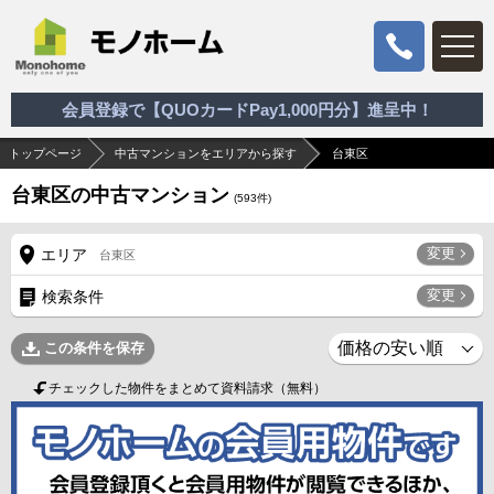
会員登録で【QUOカードPay1,000円分】進呈中！
トップページ
中古マンションをエリアから探す
台東区
台東区の中古マンション
(
593
件)
変更
エリア
台東区
変更
検索条件
この条件を保存
チェックした物件をまとめて資料請求（無料）