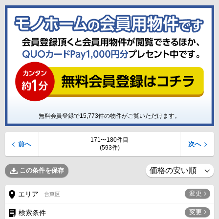
無料会員登録で
15,773
件の物件がご覧いただけます。
171〜180件目
前へ
次へ
(593件)
この条件を保存
変更
エリア
台東区
変更
検索条件