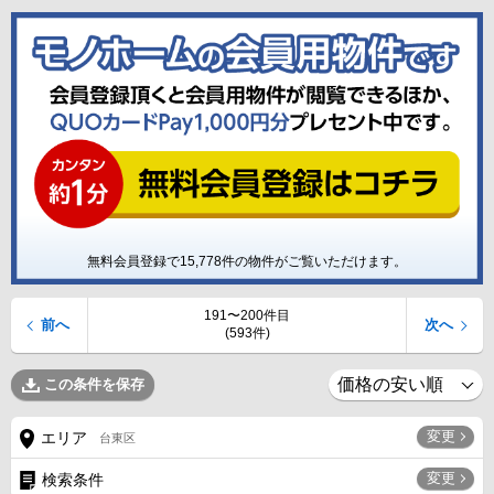
無料会員登録で
15,778
件の物件がご覧いただけます。
191〜200件目
前へ
次へ
(593件)
この条件を保存
変更
エリア
台東区
変更
検索条件