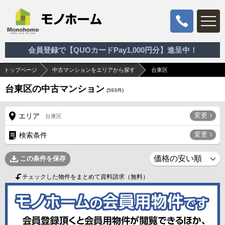
会員登録で【QUOカードPay1,000円分】進呈中！
トップページ
中古マンションをエリアから探す
台東区
台東区の中古マンション
(
593
件)
変更
エリア
台東区
変更
検索条件
この条件を保存
チェックした物件をまとめて資料請求（無料）