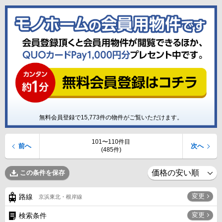
無料会員登録で
15,773
件の物件がご覧いただけます。
101〜110件目
前へ
次へ
(485件)
この条件を保存
変更
路線
京浜東北・根岸線
変更
検索条件