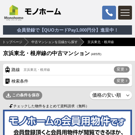
会員登録で【QUOカードPay1,000円分】進呈中！
トップページ
中古マンションを沿線から探す
京浜東北・根岸線
京浜東北・根岸線の中古マンション
(
485
件)
変更
路線
京浜東北・根岸線
変更
検索条件
この条件を保存
チェックした物件をまとめて資料請求（無料）