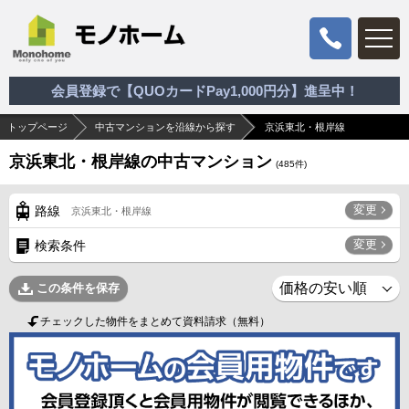
会員登録で【QUOカードPay1,000円分】進呈中！
トップページ
中古マンションを沿線から探す
京浜東北・根岸線
京浜東北・根岸線の中古マンション
(
485
件)
変更
路線
京浜東北・根岸線
変更
検索条件
この条件を保存
チェックした物件をまとめて資料請求（無料）