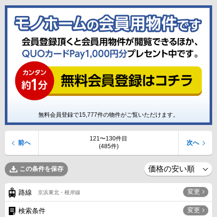
無料会員登録で
15,777
件の物件がご覧いただけます。
121〜130件目
前へ
次へ
(485件)
この条件を保存
変更
路線
京浜東北・根岸線
変更
検索条件