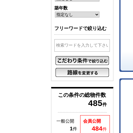
築年数
フリーワードで絞り込む
この条件の
総物件数
485
件
一般公開
会員公開
484
1
件
件