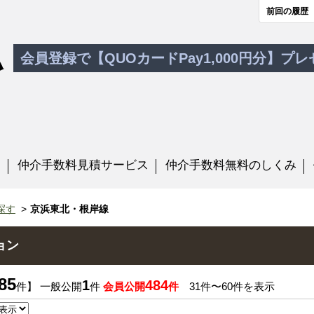
前回の履歴
会員登録で【QUOカードPay1,000円分】プ
す
仲介手数料見積サービス
仲介手数料無料のしくみ
探す
京浜東北・根岸線
ョン
85
1
484
件】 一般公開
件
会員公開
件
31件〜60件を表示