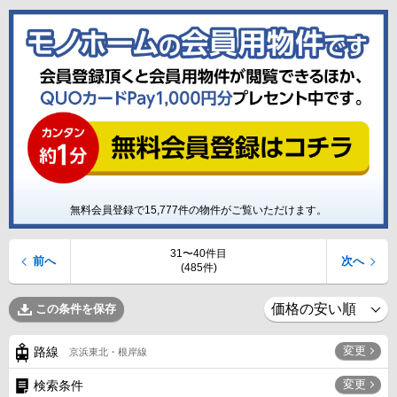
無料会員登録で
15,777
件の物件がご覧いただけます。
31〜40件目
前へ
次へ
(485件)
この条件を保存
変更
路線
京浜東北・根岸線
変更
検索条件