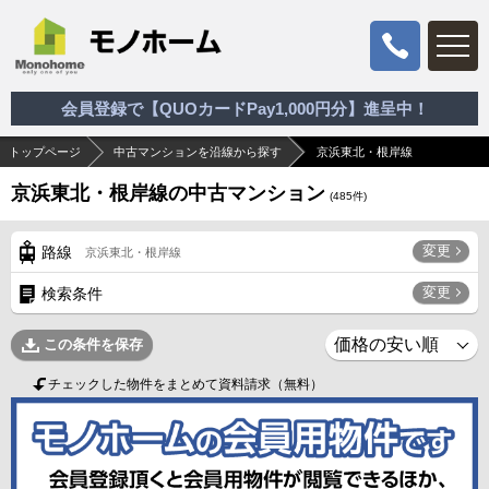
会員登録で【QUOカードPay1,000円分】進呈中！
トップページ
中古マンションを沿線から探す
京浜東北・根岸線
京浜東北・根岸線の中古マンション
(
485
件)
変更
路線
京浜東北・根岸線
変更
検索条件
この条件を保存
チェックした物件をまとめて資料請求（無料）