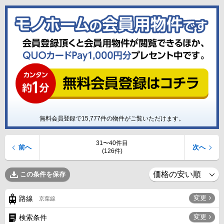
無料会員登録で
15,777
件の物件がご覧いただけます。
31〜40件目
前へ
次へ
(126件)
この条件を保存
変更
路線
京葉線
変更
検索条件