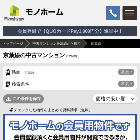
会員登録で【QUOカードPay1,000円分】進呈中！
トップページ
中古マンションを沿線から探す
京葉線
京葉線の中古マンション
(
126
件)
変更
路線
京葉線
変更
検索条件
この条件を保存
チェックした物件をまとめて資料請求（無料）