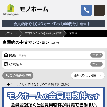
会員登録で【QUOカードPay1,000円分】進呈中！
トップページ
中古マンションを沿線から探す
京葉線
京葉線の中古マンション
(
126
件)
変更
路線
京葉線
変更
検索条件
この条件を保存
チェックした物件をまとめて資料請求（無料）