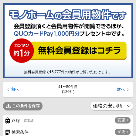
無料会員登録で
15,777
件の物件がご覧いただけます。
41〜50件目
前へ
次へ
(126件)
この条件を保存
変更
路線
京葉線
変更
検索条件