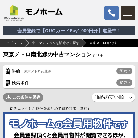
会員登録で【QUOカードPay1,000円分】進呈中！
トップページ
中古マンションを沿線から探す
東京メトロ南北線
東京メトロ南北線の中古マンション
(
142
件)
変更
路線
東京メトロ南北線
変更
検索条件
この条件を保存
チェックした物件をまとめて資料請求（無料）