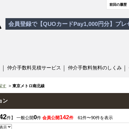
前回の履歴
会員登録で【QUOカードPay1,000円分】プ
す
仲介手数料見積サービス
仲介手数料無料のしくみ
探す
東京メトロ南北線
ョン
42
0
142
件】 一般公開
件
会員公開
件
61件〜90件を表示