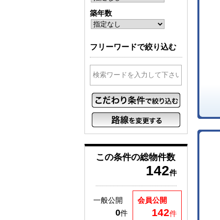
築年数
フリーワードで絞り込む
この条件の
総物件数
142
件
一般公開
会員公開
142
0
件
件