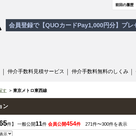
前回の履歴
会員登録で【QUOカードPay1,000円分】プ
す
仲介手数料見積サービス
仲介手数料無料のしくみ
探す
東京メトロ東西線
ョン
65
11
454
件】 一般公開
件
会員公開
件
271件〜300件を表示