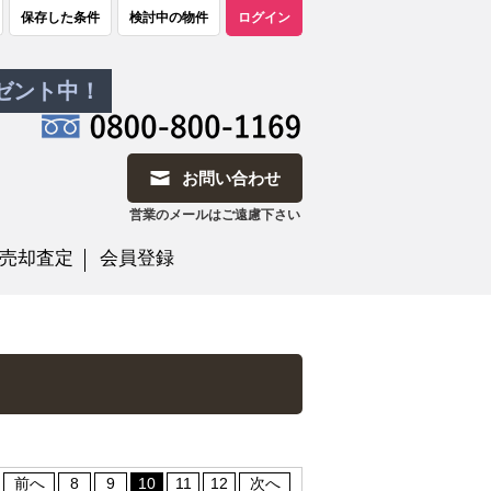
保存した条件
検討中の物件
ログイン
レゼント中！
お問い合わせ
営業のメールはご遠慮下さい
売却査定
会員登録
前へ
8
9
10
11
12
次へ