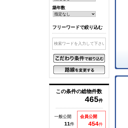
築年数
フリーワードで絞り込む
この条件の
総物件数
465
件
一般公開
会員公開
454
11
件
件