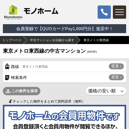
会員登録で【QUOカードPay1,000円分】進呈中！
トップページ
中古マンションを沿線から探す
東京メトロ東西線
東京メトロ東西線の中古マンション
(
465
件)
変更
路線
東京メトロ東西線
変更
検索条件
この条件を保存
チェックした物件をまとめて資料請求（無料）