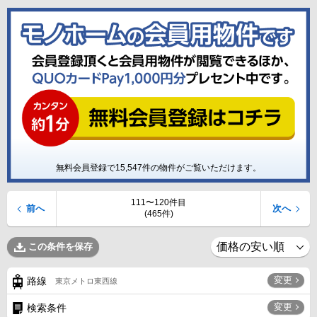
無料会員登録で
15,547
件の物件がご覧いただけます。
111〜120件目
前へ
次へ
(465件)
この条件を保存
変更
路線
東京メトロ東西線
変更
検索条件