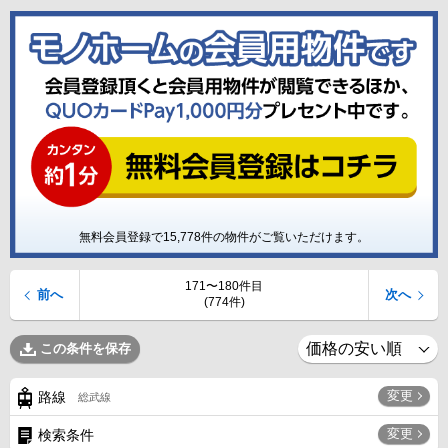
無料会員登録で
15,778
件の物件がご覧いただけます。
171〜180件目
前へ
次へ
(774件)
この条件を保存
変更
路線
総武線
変更
検索条件