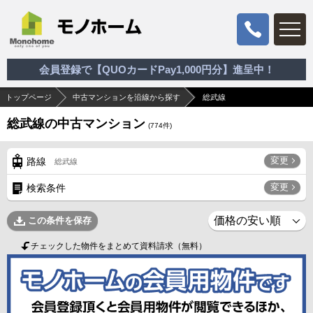
会員登録で【QUOカードPay1,000円分】進呈中！
トップページ
中古マンションを沿線から探す
総武線
総武線の中古マンション
(
774
件)
変更
路線
総武線
変更
検索条件
この条件を保存
チェックした物件をまとめて資料請求（無料）