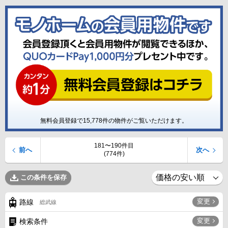
無料会員登録で
15,778
件の物件がご覧いただけます。
181〜190件目
前へ
次へ
(774件)
この条件を保存
変更
路線
総武線
変更
検索条件