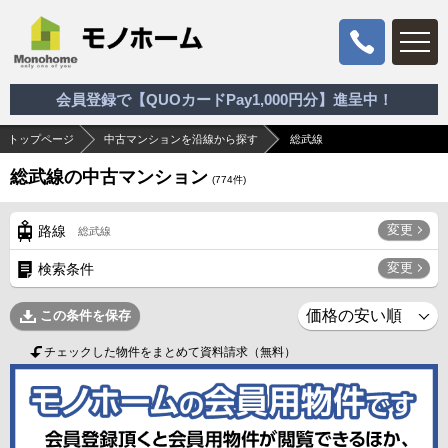
会員登録で【QUOカードPay1,000円分】進呈中！
トップページ
中古マンションを沿線から探す
総武線
総武線の中古マンション
(
774
件)
変更
路線
総武線
変更
検索条件
この条件を保存
チェックした物件をまとめて資料請求（無料）