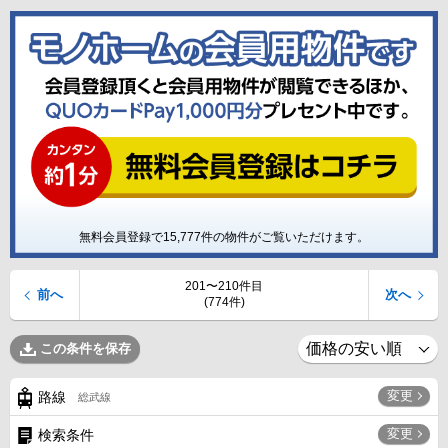
無料会員登録で
15,777
件の物件がご覧いただけます。
201〜210件目
前へ
次へ
(774件)
この条件を保存
変更
路線
総武線
変更
検索条件