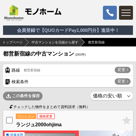
会員登録で【QUOカードPay1,000円分】進呈中！
トップページ
中古マンションを沿線から探す
都営新宿線
都営新宿線の中古マンション
(
283
件)
変更
路線
都営新宿線
変更
検索条件
この条件を保存
チェックした物件をまとめて資料請求（無料）
マンション
価格変更
ランジュ2000ohjima
画像多数