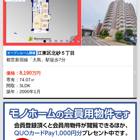
江東区北砂５丁目
オープンルーム開催
都営新宿線「大島」駅徒歩
7
分
8,190
価格：
万円
専有：74.07㎡
間取：3LDK
築年：2000年1月