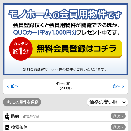
無料会員登録で
15,778
件の物件がご覧いただけます。
41〜50件目
前へ
次へ
(283件)
この条件を保存
変更
路線
都営新宿線
変更
検索条件