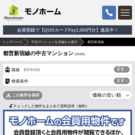
会員登録で【QUOカードPay1,000円分】進呈中！
トップページ
中古マンションを沿線から探す
都営新宿線
都営新宿線の中古マンション
(
283
件)
変更
路線
都営新宿線
変更
検索条件
この条件を保存
チェックした物件をまとめて資料請求（無料）