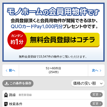
無料会員登録で
15,547
件の物件がご覧いただけます。
51〜60件目
前へ
次へ
(254件)
この条件を保存
変更
路線
都営新宿線
変更
検索条件