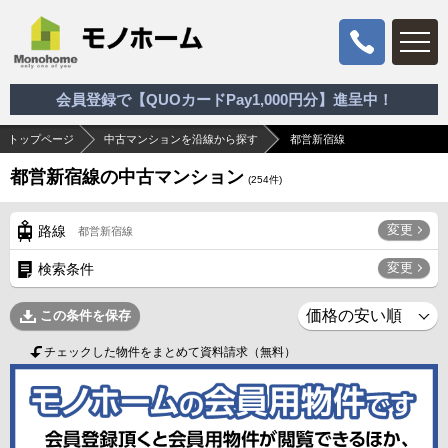
会員登録で【QUOカードPay1,000円分】進呈中！
トップページ
中古マンションを沿線から探す
都営新宿線
都営新宿線の中古マンション
(
254
件)
変更
路線
都営新宿線
変更
検索条件
この条件を保存
チェックした物件をまとめて資料請求（無料）