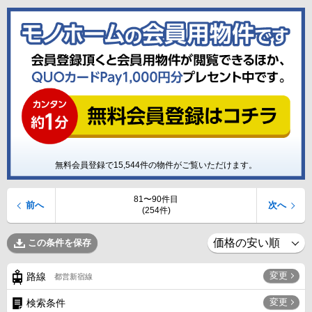
無料会員登録で
15,544
件の物件がご覧いただけます。
81〜90件目
前へ
次へ
(254件)
この条件を保存
変更
路線
都営新宿線
変更
検索条件