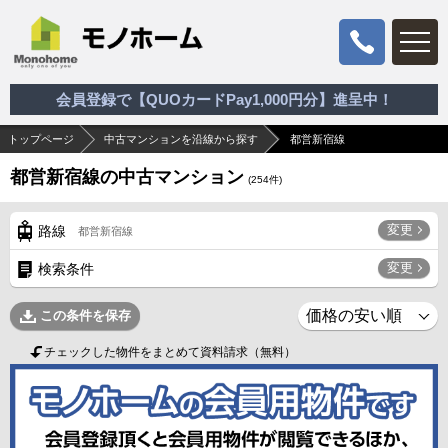
会員登録で【QUOカードPay1,000円分】進呈中！
トップページ
中古マンションを沿線から探す
都営新宿線
都営新宿線の中古マンション
(
254
件)
変更
路線
都営新宿線
変更
検索条件
この条件を保存
チェックした物件をまとめて資料請求（無料）