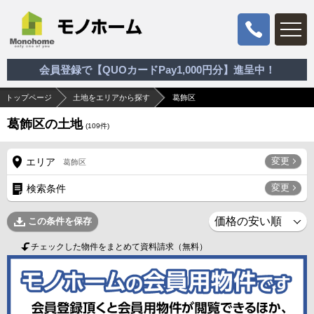
会員登録で【QUOカードPay1,000円分】進呈中！
トップページ
土地をエリアから探す
葛飾区
葛飾区の土地
(
109
件)
変更
エリア
葛飾区
変更
検索条件
この条件を保存
チェックした物件をまとめて資料請求（無料）