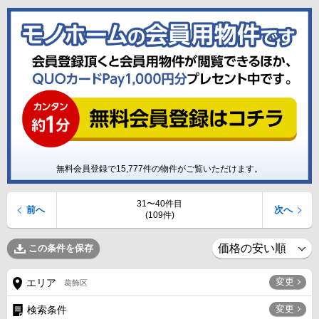
無料会員登録で
15,777
件の物件がご覧いただけます。
31〜40件目
前へ
次へ
(109件)
この条件を保存
変更
エリア
葛飾区
変更
検索条件