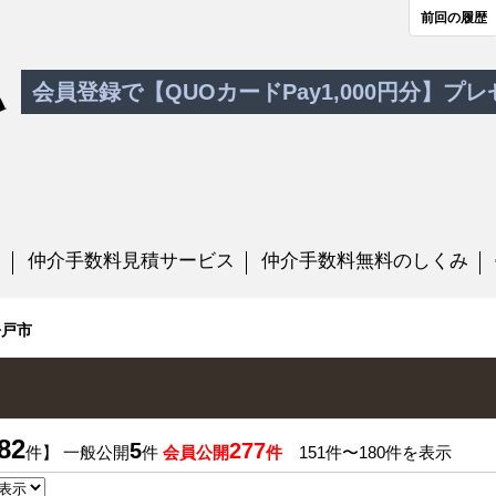
前回の履歴
会員登録で【QUOカードPay1,000円分】プ
す
仲介手数料見積サービス
仲介手数料無料のしくみ
松戸市
82
5
277
件】 一般公開
件
会員公開
件
151件〜180件を表示