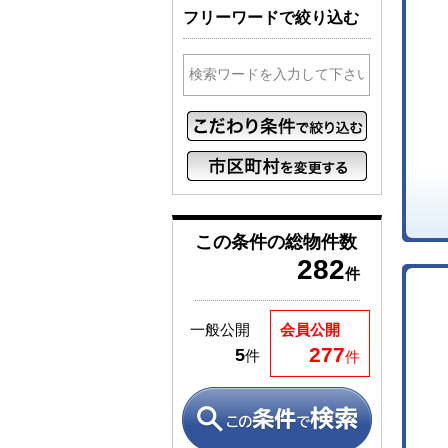
フリーワードで絞り込む
この条件の
総物件数
282
件
一般公開
会員公開
277
5
件
件