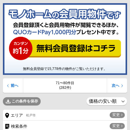
無料会員登録で
15,778
件の物件がご覧いただけます。
71〜80件目
前へ
次へ
(282件)
この条件を保存
変更
エリア
松戸市
変更
検索条件