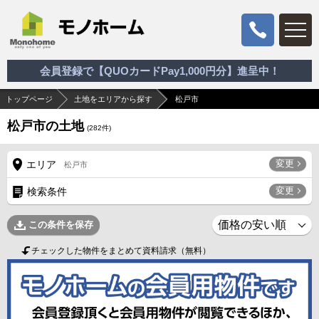
会員登録で【QUOカードPay1,000円分】進呈中！
トップページ
土地をエリアから探す
松戸市
松戸市の土地
(
282
件)
変更
エリア
松戸市
変更
検索条件
この条件を保存
チェックした物件をまとめて資料請求（無料）