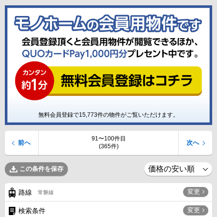
無料会員登録で
15,773
件の物件がご覧いただけます。
91〜100件目
前へ
次へ
(365件)
この条件を保存
変更
路線
常磐線
変更
検索条件