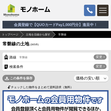
会員登録で【QUOカードPay1,000円分】進呈中！
トップページ
土地を沿線から探す
常磐線
常磐線の土地
(
365
件)
変更
路線
常磐線
変更
検索条件
この条件を保存
チェックした物件をまとめて資料請求（無料）