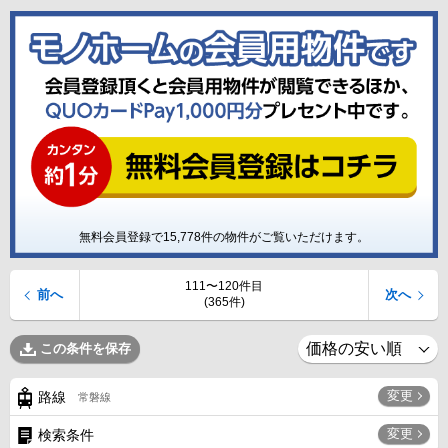
無料会員登録で
15,778
件の物件がご覧いただけます。
111〜120件目
前へ
次へ
(365件)
この条件を保存
変更
路線
常磐線
変更
検索条件