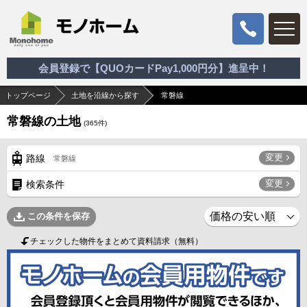
会員登録で【QUOカードPay1,000円分】進呈中！
トップページ
土地を沿線から探す
常磐線
常磐線の土地
(
365
件)
変更
路線
常磐線
変更
検索条件
この条件を保存
チェックした物件をまとめて資料請求（無料）