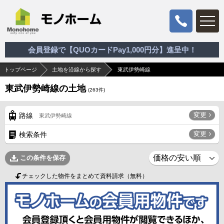
会員登録で【QUOカードPay1,000円分】進呈中！
トップページ
土地を沿線から探す
東武伊勢崎線
東武伊勢崎線の土地
(
263
件)
変更
路線
東武伊勢崎線
変更
検索条件
この条件を保存
チェックした物件をまとめて資料請求（無料）