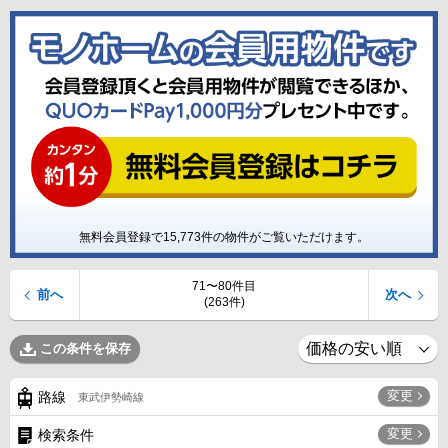
無料会員登録で
15,773
件の物件がご覧いただけます。
71〜80件目
前へ
次へ
(263件)
この条件を保存
変更
路線
東武伊勢崎線
変更
検索条件