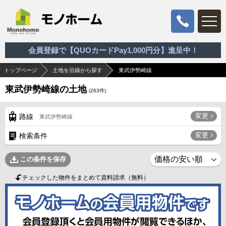
会員登録で【QUOカードPay1,000円分】進呈中！
トップページ
土地を沿線から探す
東武伊勢崎線
東武伊勢崎線の土地
(
263
件)
変更
路線
東武伊勢崎線
変更
検索条件
この条件を保存
チェックした物件をまとめて資料請求（無料）