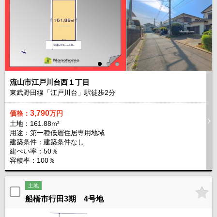
流山市江戸川台西１丁目
東武野田線「江戸川台」駅徒歩
2
分
3,790
価格：
万円
土地：161.88m²
用途：第一種低層住居専用地域
建築条件：
建築条件なし
建ぺい率：50％
容積率：100％
土地
船橋市行田3期 4号地