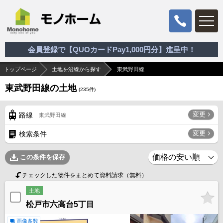
会員登録で【QUOカードPay1,000円分】進呈中！
トップページ
土地を沿線から探す
東武野田線
東武野田線の土地
(
235
件)
変更
路線
東武野田線
変更
検索条件
この条件を保存
チェックした物件をまとめて資料請求（無料）
土地
松戸市六高台5丁目
画像多数