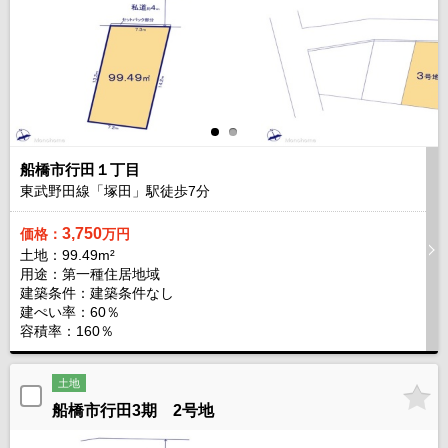
船橋市行田１丁目
東武野田線「塚田」駅徒歩
7
分
3,750
価格：
万円
土地：99.49m²
用途：第一種住居地域
建築条件：
建築条件なし
建ぺい率：60％
容積率：160％
土地
船橋市行田3期 2号地