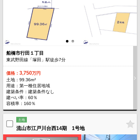
船橋市行田１丁目
東武野田線「塚田」駅徒歩
7
分
3,750
価格：
万円
土地：99.36m²
用途：第一種住居地域
建築条件：
建築条件なし
建ぺい率：60％
容積率：160％
土地
流山市江戸川台西14期 1号地