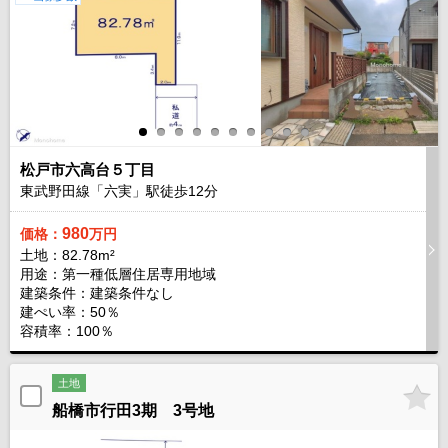
松戸市六高台５丁目
東武野田線「六実」駅徒歩
12
分
980
価格：
万円
土地：82.78m²
用途：第一種低層住居専用地域
建築条件：
建築条件なし
建ぺい率：50％
容積率：100％
土地
船橋市行田3期 3号地