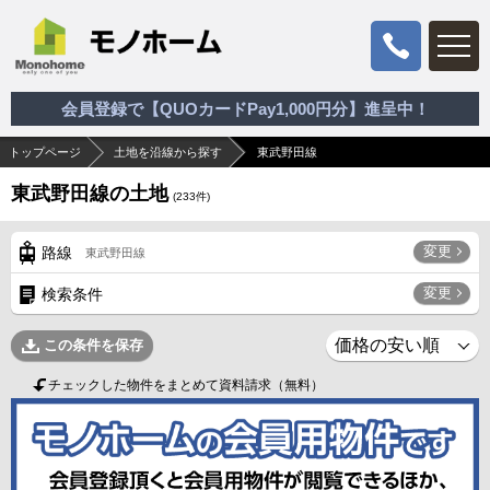
会員登録で【QUOカードPay1,000円分】進呈中！
トップページ
土地を沿線から探す
東武野田線
東武野田線の土地
(
233
件)
変更
路線
東武野田線
変更
検索条件
この条件を保存
チェックした物件をまとめて資料請求（無料）