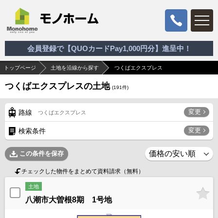
会員登録で【QUOカードPay1,000円分】進呈中！
トップページ
土地を沿線から探す
つくばエクスプレス
つくばエクスプレスの土地
(
191
件)
変更
路線
つくばエクスプレス
変更
検索条件
この条件を保存
チェックした物件をまとめて資料請求（無料）
土地
八潮市大曽根8期 1号地