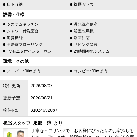
床下収納
複層ガラス
設備・仕様
システムキッチン
温水洗浄便座
シャワー付洗面台
浴室乾燥機
追焚機能
浴室に窓
全居室フローリング
リビング階段
TVモニタ付インターホン
24時間換気システム
環境・その他
スーパー400m以内
コンビニ400m以内
物件更新
2026/08/07
更新予定
2026/08/21
物件No.
31024692087
担当スタッフ
服部 淳
より
丁寧なヒアリングで、お客様にぴったりのお家探しを