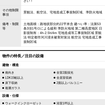
さい！
その他制限
景観法、航空法、宅地造成工事規制区域、準防火地域
事項
備考・制限
土地面積：路地状部分約22平米含 建ぺい率：法第53
等
条3項1号ロによる緩和 準防火地域 第二種高度地区 日
影規制有：4h-2.5h/4m 宅地造成等工事規制区域 景観
法 特定都市河川浸水被害対策法 航空法 宅地造成工事
規制区域
物件の特長／注目の設備
建物・構造
南向き
全室2面採光
LDK15帖以上
全居室収納
床下収納
2面以上バルコニー
複層ガラス
設備・仕様
ウォークインクローゼット
浴室1坪以上