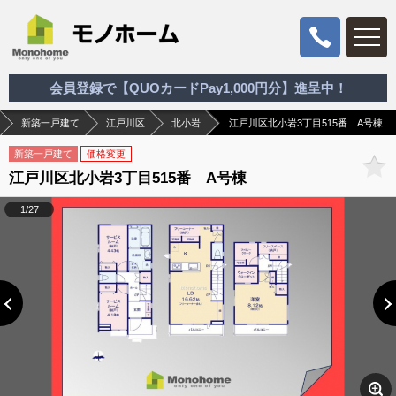
会員登録で【QUOカードPay1,000円分】進呈中！
新築一戸建て
江戸川区
北小岩
江戸川区北小岩3丁目515番 A号棟
新築一戸建て
価格変更
江戸川区北小岩3丁目515番 A号棟
1/27