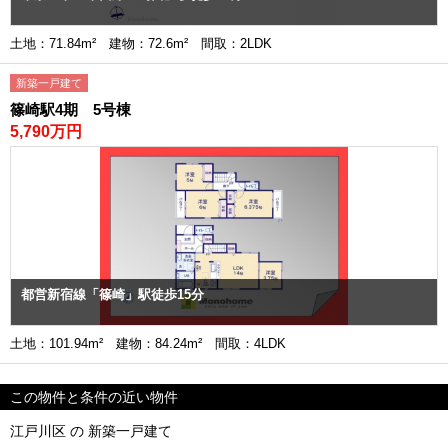
土地：71.84m² 建物：72.6m² 間取：2LDK
新築一戸建て
篠崎駅4期 5号棟
5,790万円
都営新宿線「篠崎」駅徒歩15分
土地：101.94m² 建物：84.24m² 間取：4LDK
この物件と条件の近い物件
江戸川区 の 新築一戸建て