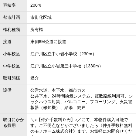
容積率
200％
都市計画
市街化区域
権利種類
所有権
接道
東側6M公道に接道
小学校区
江戸川区立中小岩小学校（230m）
中学校区
江戸川区立小岩第三中学校（1330m）
取引態様
媒介
設備
公営水道、本下水、都市ガス
公共下水、24時間換気システム、複数路線利用可、シ
ックハウス対策、バルコニー、フローリング、火災警
報器（報知機）、給湯、納戸
取引にかか
＼♪【仲介手数料０円】♪／にて、本物件購入可能で
る費用
す。ご不明点などがございましたら《仲介手数料無料
のモノホーム株式会社》まで、お気軽にお問合せくだ