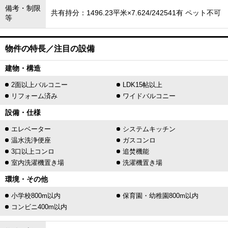
備考・制限
共有持分：1496.23平米×7.624/242541有 ペット不可
等
物件の特長／注目の設備
建物・構造
2面以上バルコニー
LDK15帖以上
リフォーム済み
ワイドバルコニー
設備・仕様
エレベーター
システムキッチン
温水洗浄便座
ガスコンロ
3口以上コンロ
追焚機能
室内洗濯機置き場
洗濯機置き場
環境・その他
小学校800m以内
保育園・幼稚園800m以内
コンビニ400m以内