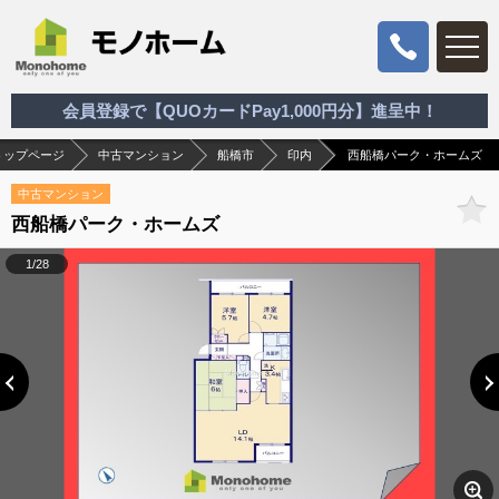
会員登録で【QUOカードPay1,000円分】進呈中！
トップページ
中古マンション
船橋市
印内
西船橋パーク・ホームズ
中古マンション
西船橋パーク・ホームズ
1/28