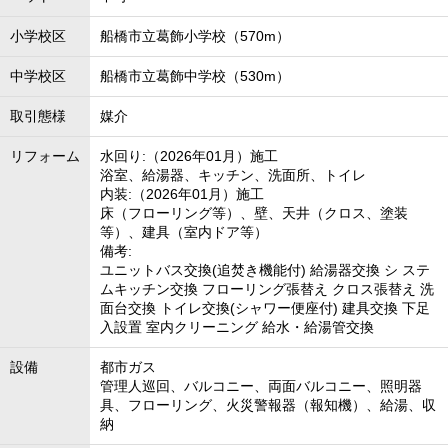
小学校区
船橋市立葛飾小学校（570m）
中学校区
船橋市立葛飾中学校（530m）
取引態様
媒介
リフォーム
水回り:（2026年01月）施工
浴室、給湯器、キッチン、洗面所、トイレ
内装:（2026年01月）施工
床（フローリング等）、壁、天井（クロス、塗装
等）、建具（室内ドア等）
備考:
ユニットバス交換(追焚き機能付) 給湯器交換 シ ステ
ムキッチン交換 フローリング張替え クロス張替え 洗
面台交換 トイレ交換(シャワー便座付) 建具交換 下足
入設置 室内クリーニング 給水・給湯管交換
設備
都市ガス
管理人巡回、バルコニー、両面バルコニー、照明器
具、フローリング、火災警報器（報知機）、給湯、収
納