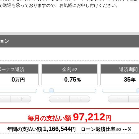
で送迎も承っておりますので、お気軽にお申し付けください。
ョン
ボーナス返済
金利
返済期間
※2
万円
％
年
97,212
毎月の支払い額
円
1,166,544
--
年間の支払い額
円 ローン返済比率
％
※3