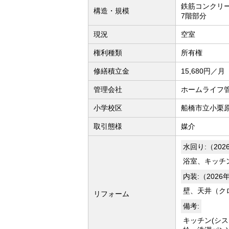
鉄筋コンクリー
構造・規模
7階部分
現況
空室
権利種類
所有権
修繕積立金
15,680円／月
管理会社
ホームライフ
小学校区
船橋市立小栗原
取引態様
媒介
水回り:（20
浴室、キッチ
内装:（2026
壁、天井（ク
リフォーム
備考:
キッチン(シス