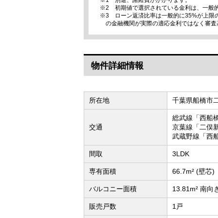
※1 別途、諸経費がかかります。
※2 初期値で選択されている金利は、一般
※3 ローン返済比率は一般的に35%が上
の金融機関が実際の適応金利ではなく審査
物件詳細情報
所在地
千葉県船橋市
総武線「西船橋
交通
京葉線「二俣新
武蔵野線「西船
間取
3LDK
専有面積
66.7m² (壁芯)
バルコニー面積
13.81m² 南向
販売戸数
1戸