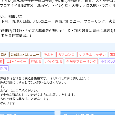
 トイレ(温水洗浄便座一体型便器) その他(照明器具、建具、スイッチコン
、フロアタイル貼(玄関、洗面室、トイレ) 壁・天井：クロス貼 ハウスク
下水、都市ガス
ット可、管理人日勤、バルコニー、両面バルコニー、フローリング、火
可(明確な種類やサイズの基準等が無いが、犬・猫の飼育は周囲に危害を
。要飼育届書提出。)
収納
2面以上バルコニー
浄水器
ガスコンロ
システムキッチン
3
場
エレベーター
駐輪場
バイク置場
全居室フローリング
小学校80
m以内
税される場合は税込み価格です。（1,000円未満は切り上げ。）
件の詳細につきましてはお問い合わせください。
す。
あらかじめご了承ください。
で十分な確認をしていただくようにお願いいたします。
ものとは多少異なることがあります。
があります。