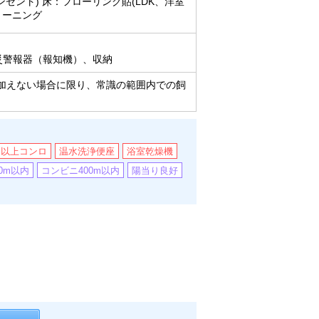
セント) 床：フローリング貼(LDK、洋室
リーニング
災警報器（報知機）、収納
加えない場合に限り、常識の範囲内での飼
口以上コンロ
温水洗浄便座
浴室乾燥機
0m以内
コンビニ400m以内
陽当り良好