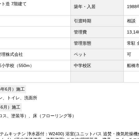
ト造 7階建て
築年・入居
198
引渡時期
相談
管理費
13,1
管理形態
常駐 
管理株式会社
ペット
可
小学校（550m）
中学校区
船橋市
26年6月）施工
ン、トイレ、洗面所
年6月）施工
ロス、塗装等）、床（フローリング等）
テムキッチン 浄水器付：W2400) 浴室(ユニットバス 追焚・換気乾燥機