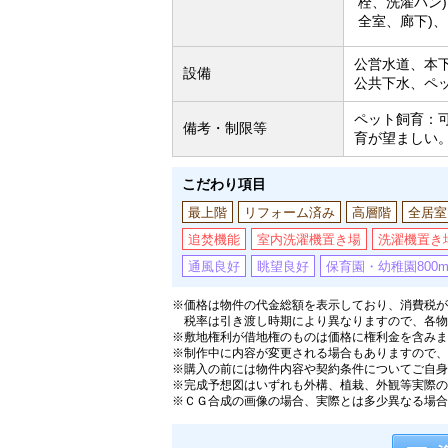
栓、洗濯パン)
全室、廊下)
公営水道、本
設備
公共下水、ペ
ペット飼育：
備考・制限等
育が望ましい
こだわり項目
最上階
リフォーム済み
高層階
全居室
追焚機能
室内洗濯機置き場
洗濯機置き
通風良好
眺望良好
保育園・幼稚園800
※価格は物件の代金総額を表示しており、消費税が課
税率は引き渡し時期により異なりますので、各物
※敷地権利が借地権のものは価格に権利金を含みま
※制作中に内容が変更される場合もありますので、
※購入の前には物件内容や契約条件についてご自身
※完成予想図はいずれも外構、植栽、外観等実際の
※ＣＧ合成の画像の場合、実際とは多少異なる場合