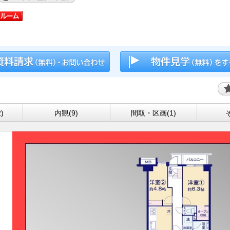
)
内観(9)
間取・区画(1)