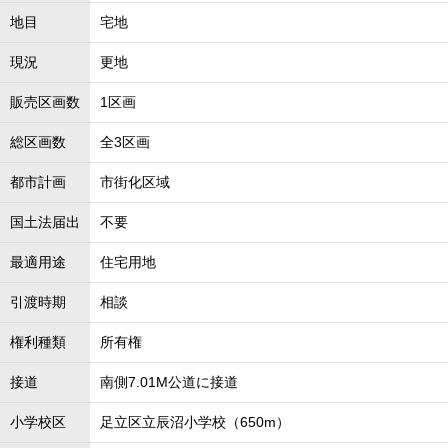
地目
宅地
現況
更地
販売区画数
1区画
総区画数
全3区画
都市計画
市街化区域
国土法届出
不要
最適用途
住宅用地
引渡時期
相談
権利種類
所有権
接道
南側7.01M公道に接道
小学校区
足立区立辰沼小学校（650m）