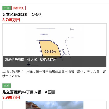
土地
価格変更
足立区花畑23期 1号地
3,749万円
東武伊勢崎線「竹ノ塚」駅徒歩27分
土地：69.89m² 用途：第一種中高層住居専用地域 建ぺい率：70％ 容
積率：200％
土地
足立区西新井4丁目37番 A区画
3,990万円