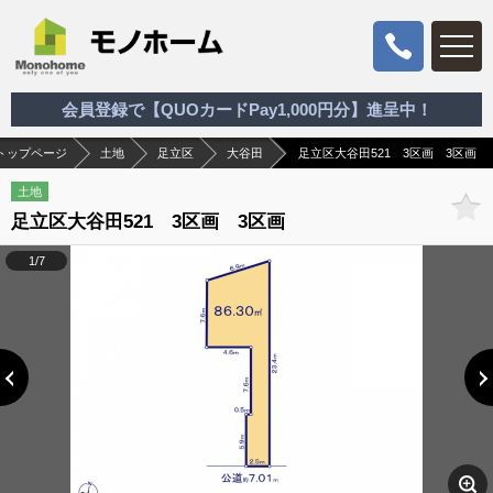
会員登録で【QUOカードPay1,000円分】進呈中！
トップページ
土地
足立区
大谷田
足立区大谷田521 3区画 3区画
土地
足立区大谷田521 3区画 3区画
1/7