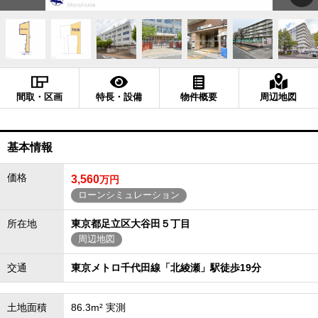
間取・区画
特長・設備
物件概要
周辺地図
基本情報
価格
3,560
万円
ローンシミュレーション
所在地
東京都足立区大谷田５丁目
周辺地図
交通
東京メトロ千代田線「北綾瀬」駅徒歩19分
土地面積
86.3m² 実測