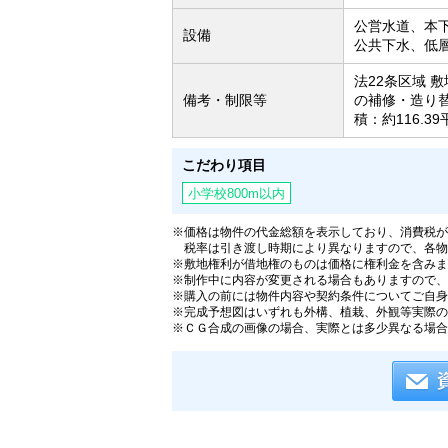
公営水道、本
設備
公共下水、低
法22条区域 
備考・制限等
の補修・造り
積：約116.39
こだわり項目
小学校800m以内
※価格は物件の代金総額を表示しており、消費税が課
税率は引き渡し時期により異なりますので、各物
※敷地権利が借地権のものは価格に権利金を含みま
※制作中に内容が変更される場合もありますので、
※購入の前には物件内容や契約条件についてご自身
※完成予想図はいずれも外構、植栽、外観等実際の
※ＣＧ合成の画像の場合、実際とは多少異なる場合