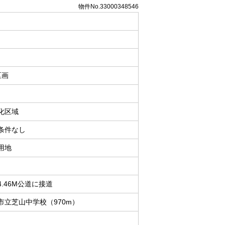
物件No.33000348546
区画
化区域
条件なし
用地
4.46M公道に接道
市立芝山中学校（970m）