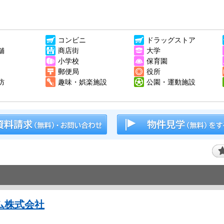
コンビニ
ドラッグストア
舗
商店街
大学
小学校
保育園
郵便局
役所
防
趣味・娯楽施設
公園・運動施設
ム株式会社