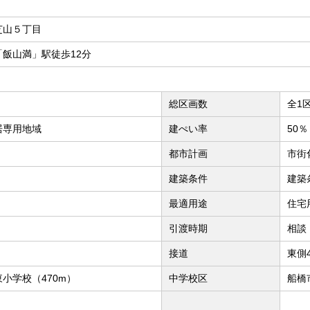
芝山５丁目
飯山満」駅徒歩12分
総区画数
全1
居専用地域
建ぺい率
50％
都市計画
市街
建築条件
建築
最適用途
住宅
引渡時期
相談
接道
東側
小学校（470m）
中学校区
船橋