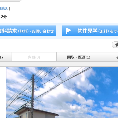
辺地図
］
2分
1)
内観(0)
間取・区画(1)