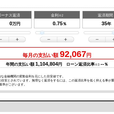
ボーナス返済
金利
返済期間
※2
万円
％
年
92,067
毎月の支払い額
円
1,104,804
--
年間の支払い額
円 ローン返済比率
％
※3
的な金融機関の変動金利を元にした目安値です。
限の目安とされています。無理なく返済をするには、この返済比率を低く抑える事が
基準がございます。