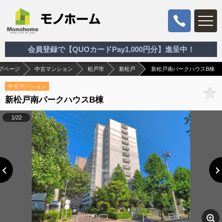
会員登録で【QUOカードPay1,000円分】進呈中！
プページ
中古マンション
松戸市
新松戸
新松戸南パークハウスB棟
中古マンション
新松戸南パークハウスB棟
1/22