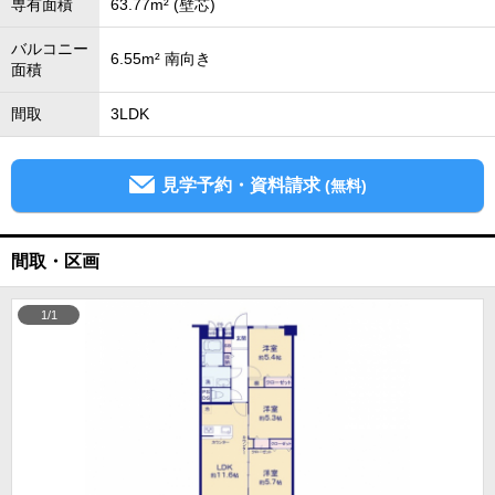
専有面積
63.77m² (壁芯)
バルコニー
6.55m² 南向き
面積
間取
3LDK
見学予約・資料請求
(無料)
間取・区画
1/1