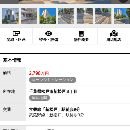
間取・区画
特長・設備
物件概要
周辺地図
基本情報
価格
2,798
万円
ローンシミュレーション
所在地
千葉県松戸市新松戸３丁目
周辺地図
交通
常磐線「新松戸」駅徒歩9分
武蔵野線「新松戸」駅徒歩9分