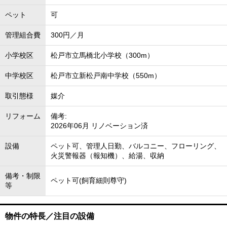
ペット
可
管理組合費
300円／月
小学校区
松戸市立馬橋北小学校（300m）
中学校区
松戸市立新松戸南中学校（550m）
取引態様
媒介
リフォーム
備考:
2026年06月 リノベーション済
設備
ペット可、管理人日勤、バルコニー、フローリング、
火災警報器（報知機）、給湯、収納
備考・制限
ペット可(飼育細則尊守)
等
物件の特長／注目の設備