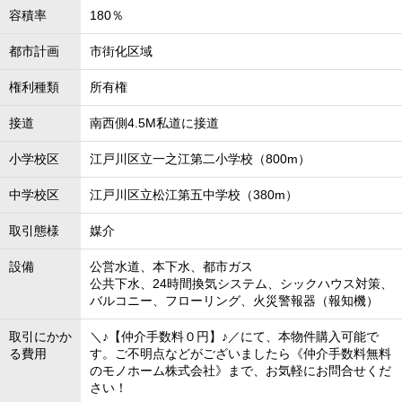
容積率
180％
都市計画
市街化区域
権利種類
所有権
接道
南西側4.5M私道に接道
小学校区
江戸川区立一之江第二小学校（800m）
中学校区
江戸川区立松江第五中学校（380m）
取引態様
媒介
設備
公営水道、本下水、都市ガス
公共下水、24時間換気システム、シックハウス対策、
バルコニー、フローリング、火災警報器（報知機）
取引にかか
＼♪【仲介手数料０円】♪／にて、本物件購入可能で
る費用
す。ご不明点などがございましたら《仲介手数料無料
のモノホーム株式会社》まで、お気軽にお問合せくだ
さい！