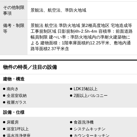
その他制限
景観法、航空法、準防火地域
事項
備考・制限
景観法 航空法 準防火地域 第2種高度地区 宅地造成等
等
工事規制区域 日影規制4h-2.5h-4m 容積率：前面道路
幅員制限 建ぺい率：準防火地域内の準耐火建築物に
よる 建物面積：1階車庫面積約12.25平米、敷地内通
路等面積2.37平米含
物件の特長／注目の設備
建物・構造
南向き
LDK15帖以上
全居室収納
2面以上バルコニー
複層ガラス
設備・仕様
床暖房
食器洗浄機
浴室1坪以上
システムキッチン
温水洗浄便座
カウンターキッチン