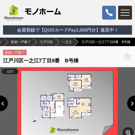
会員登録で【QUOカードPay1,000円分】進呈中！
ジ
新築一戸建て
江戸川区
一之江
江戸川区一之江7丁目8番 B号棟
新築一戸建て
江戸川区一之江7丁目8番 B号棟
1/27