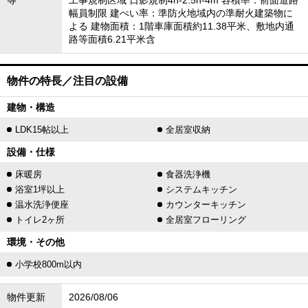
等
工事規制区域 日影規制4h-2.5h-4m 容積率：前面道路
幅員制限 建ぺい率：準防火地域内の準耐火建築物に
よる 建物面積：1階車庫面積約11.38平米、敷地内通
路等面積6.21平米含
物件の特長／注目の設備
建物・構造
LDK15帖以上
全居室収納
設備・仕様
床暖房
食器洗浄機
浴室1坪以上
システムキッチン
温水洗浄便座
カウンターキッチン
トイレ2ヶ所
全居室フローリング
環境・その他
小学校800m以内
物件更新
2026/08/06