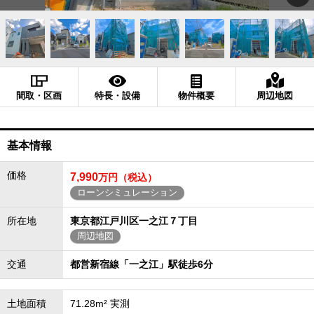
間取・区画
特長・設備
物件概要
周辺地図
基本情報
価格
7,990
万円（税込）
ローンシミュレーション
所在地
東京都江戸川区一之江７丁目
周辺地図
交通
都営新宿線「一之江」駅徒歩6分
土地面積
71.28m² 実測