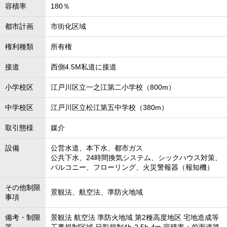
容積率
180％
都市計画
市街化区域
権利種類
所有権
接道
西側4.5M私道に接道
小学校区
江戸川区立一之江第二小学校（800m）
中学校区
江戸川区立松江第五中学校（380m）
取引態様
媒介
設備
公営水道、本下水、都市ガス
公共下水、24時間換気システム、シックハウス対策、
バルコニー、フローリング、火災警報器（報知機）
その他制限
景観法、航空法、準防火地域
事項
備考・制限
景観法 航空法 準防火地域 第2種高度地区 宅地造成等