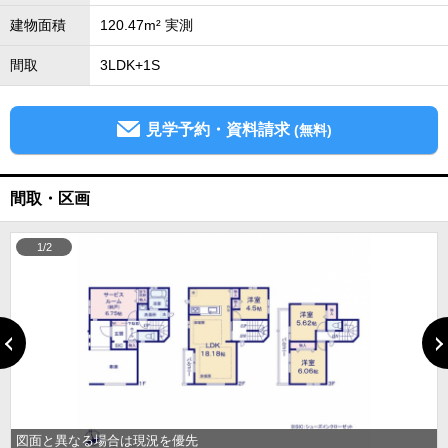
建物面積
120.47m² 実測
間取
3LDK+1S
見学予約・資料請求
(無料)
間取・区画
1/2
図面と異なる場合は現況を優先