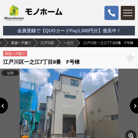
会員登録で【QUOカードPay1,000円分】進呈中！
ジ
新築一戸建て
江戸川区
一之江
江戸川区一之江7丁目8番 F号棟
新築一戸建て
江戸川区一之江7丁目8番 F号棟
1/25