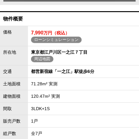
物件概要
価格
7,990
万円（税込）
ローンシミュレーション
所在地
東京都江戸川区一之江７丁目
周辺地図
交通
都営新宿線「一之江」駅徒歩6分
土地面積
71.28m² 実測
建物面積
120.47m² 実測
間取
3LDK+1S
販売戸数
1戸
総戸数
全7戸