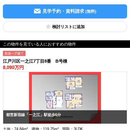
見学予約・資料請求
(無料)
検討リスト
この物件を見ている人におすすめの物件
新築一戸建て
江戸川区一之江7丁目8番 B号棟
8,090万円
都営新宿線「一之江」駅徒歩6分
土地：74.84m² 建物：119.75m² 間取：3LDK