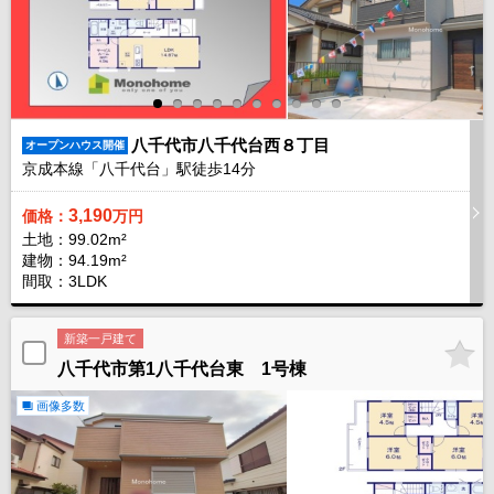
八千代市八千代台西８丁目
オープンハウス開催
京成本線「八千代台」駅徒歩
14
分
3,190
価格：
万円
土地：99.02m²
建物：94.19m²
間取：3LDK
新築一戸建て
八千代市第1八千代台東 1号棟
画像多数