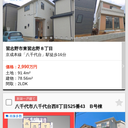
習志野市東習志野８丁目
京成本線「八千代台」駅徒歩
16
分
2,990
価格：
万円
土地：91.4m²
建物：78.56m²
間取：2LDK
新築一戸建て
八千代市八千代台西8丁目525番43 B号棟
画像多数