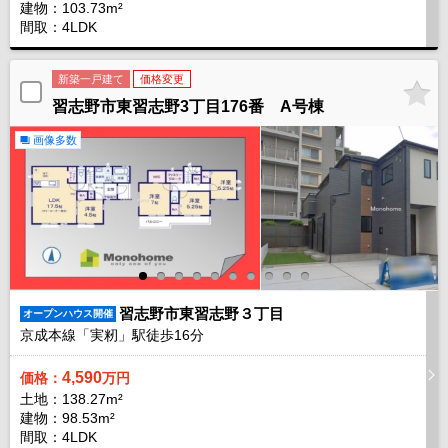
建物：103.73m²
間取：4LDK
新築一戸建て
価格変更
習志野市東習志野3丁目176番 A号棟
画像多数
習志野市東習志野３丁目
オープンハウス開催
京成本線「実籾」駅徒歩
16
分
4,590
価格：
万円
土地：138.27m²
建物：98.53m²
間取：4LDK