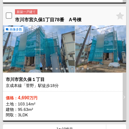
新築一戸建て
市川市宮久保1丁目78番 A号棟
画像多数
市川市宮久保１丁目
京成本線「菅野」駅徒歩
18
分
4,690
価格：
万円
土地：103.14m²
建物：95.63m²
間取：3LDK