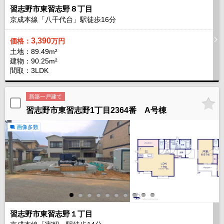
習志野市東習志野８丁目
京成本線「八千代台」駅徒歩
16
分
3,390
価格：
万円
土地：89.49m²
建物：90.25m²
間取：3LDK
新築一戸建て
習志野市東習志野1丁目2364番 A号棟
画像多数
習志野市東習志野１丁目