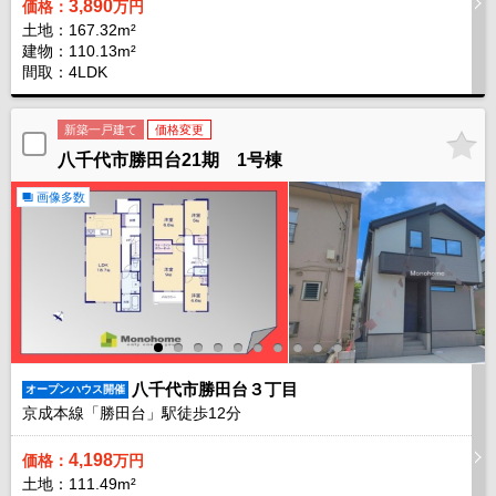
3,890
価格：
万円
土地：167.32m²
建物：110.13m²
間取：4LDK
新築一戸建て
価格変更
八千代市勝田台21期 1号棟
画像多数
八千代市勝田台３丁目
オープンハウス開催
京成本線「勝田台」駅徒歩
12
分
4,198
価格：
万円
土地：111.49m²