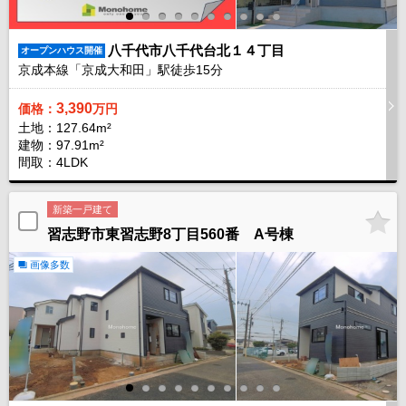
八千代市八千代台北１４丁目
オープンハウス開催
京成本線「京成大和田」駅徒歩
15
分
3,390
価格：
万円
土地：127.64m²
建物：97.91m²
間取：4LDK
新築一戸建て
習志野市東習志野8丁目560番 A号棟
画像多数