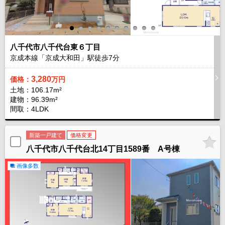
八千代市八千代台東６丁目
京成本線「京成大和田」駅徒歩
7
分
3,280
価格：
万円
土地：106.17m²
建物：96.39m²
間取：4LDK
新築一戸建て
価格変更
八千代市八千代台北14丁目1589番 A号棟
画像多数