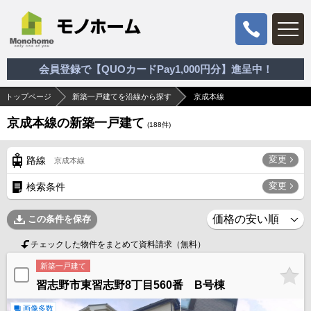
会員登録で【QUOカードPay1,000円分】進呈中！
トップページ
新築一戸建てを沿線から探す
京成本線
京成本線の新築一戸建て
(
188
件)
変更
路線
京成本線
変更
検索条件
この条件を保存
チェックした物件をまとめて資料請求（無料）
新築一戸建て
習志野市東習志野8丁目560番 B号棟
画像多数