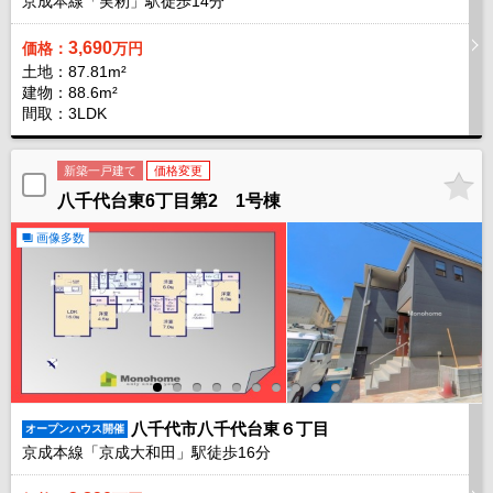
京成本線「実籾」駅徒歩
14
分
3,690
価格：
万円
土地：87.81m²
建物：88.6m²
間取：3LDK
新築一戸建て
価格変更
八千代台東6丁目第2 1号棟
画像多数
八千代市八千代台東６丁目
オープンハウス開催
京成本線「京成大和田」駅徒歩
16
分